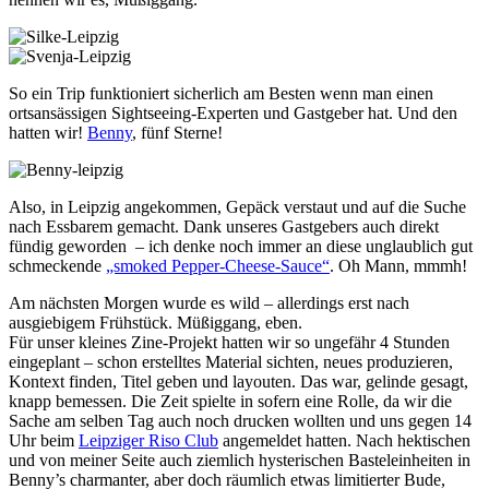
So ein Trip funktioniert sicherlich am Besten wenn man einen
ortsansässigen Sightseeing-Experten und Gastgeber hat. Und den
hatten wir!
Benny
, fünf Sterne!
Also, in Leipzig angekommen, Gepäck verstaut und auf die Suche
nach Essbarem gemacht. Dank unseres Gastgebers auch direkt
fündig geworden – ich denke noch immer an diese unglaublich gut
schmeckende
„smoked Pepper-Cheese-Sauce“
. Oh Mann, mmmh!
Am nächsten Morgen wurde es wild – allerdings erst nach
ausgiebigem Frühstück. Müßiggang, eben.
Für unser kleines Zine-Projekt hatten wir so ungefähr 4 Stunden
eingeplant – schon erstelltes Material sichten, neues produzieren,
Kontext finden, Titel geben und layouten. Das war, gelinde gesagt,
knapp bemessen. Die Zeit spielte in sofern eine Rolle, da wir die
Sache am selben Tag auch noch drucken wollten und uns gegen 14
Uhr beim
Leipziger Riso Club
angemeldet hatten. Nach hektischen
und von meiner Seite auch ziemlich hysterischen Basteleinheiten in
Benny’s charmanter, aber doch räumlich etwas limitierter Bude,