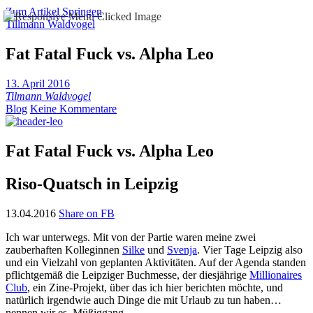
Zum Artikel Springen
Tillmann Waldvogel
Fat Fatal Fuck vs. Alpha Leo
13. April 2016
Tilmann Waldvogel
Blog
Keine Kommentare
Fat Fatal Fuck vs. Alpha Leo
Riso-Quatsch in Leipzig
13.04.2016
Share on FB
Ich war unterwegs. Mit von der Partie waren meine zwei
zauberhaften Kolleginnen
Silke
und
Svenja
. Vier Tage Leipzig also
und ein Vielzahl von geplanten Aktivitäten. Auf der Agenda standen
pflichtgemäß die Leipziger Buchmesse, der diesjährige
Millionaires
Club
, ein Zine-Projekt, über das ich hier berichten möchte, und
natürlich irgendwie auch Dinge die mit Urlaub zu tun haben…
nennen wir es, Müßiggang.